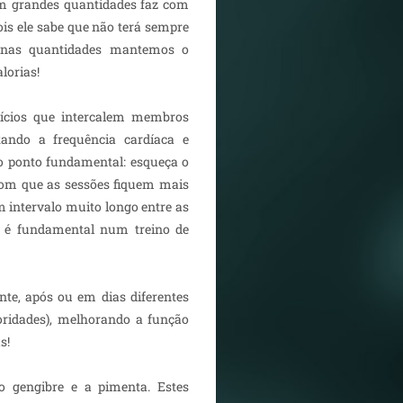
em grandes quantidades faz com
ois ele sabe que não terá sempre
enas quantidades mantemos o
lorias!
rcícios que intercalem membros
tando a frequência cardíaca e
ro ponto fundamental: esqueça o
z com que as sessões fiquem mais
 intervalo muito longo entre as
ue é fundamental num treino de
ante, após ou em dias diferentes
ioridades), melhorando a função
s!
o gengibre e a pimenta. Estes