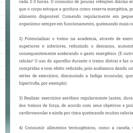
cada 2-3 horas. O consumo de poucas refeições diárias 
que o corpo estoque a gordura como reserva energética, p
alimento disponível. Comendo regularmente em pequ
organismo sempre em funcionamento, queimando mais ca
2) Potencializar o treino na academia, através de exe
superiores e inferiores, reduzindo o descanso, aumen
consequentemente acelerando o gasto energético. (E out
celular! O uso do aparelho durante o treino distrai e fa
compridas e com efeito reduzido, pois acabamos dando um
séries de exercícios, diminuindo a fadiga muscular, q
hipertrofia, por exemplo)
3) Realizar exercícios aeróbios regularmente (antes, dur
dos treinos de força, de acordo com seus objetivos e pr
cardiovascular e ainda por cima queimando muitas caloria
4) Consumir alimentos termogênicos, como a canela, 