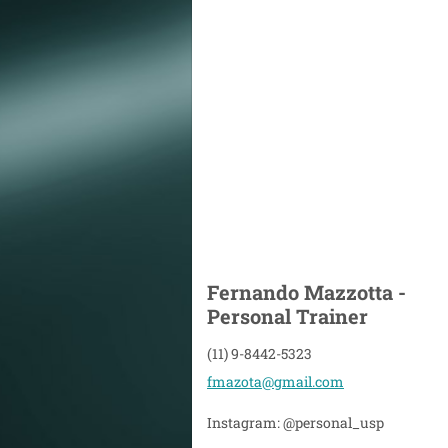
Fernando Mazzotta -
Personal Trainer
(11) 9-8442-5323
fmazota@
gmail.co
m
Instagram: @personal_usp