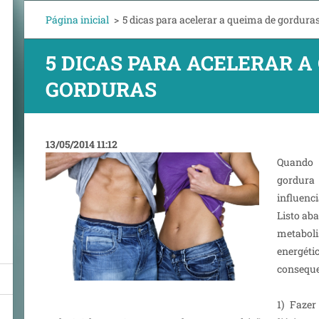
Página inicial
>
5 dicas para acelerar a queima de gordura
5 DICAS PARA ACELERAR A
GORDURAS
13/05/2014 11:12
Quando
gordura
influenc
Listo ab
metabo
ener
conseque
1) Fazer