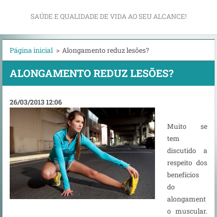
SAÚDE E QUALIDADE DE VIDA AO SEU ALCANCE!
Página inicial
>
Alongamento reduz lesões?
ALONGAMENTO REDUZ LESÕES?
26/03/2013 12:06
Muito se
tem
discutido a
respeito dos
benefícios
do
alongament
o muscular.