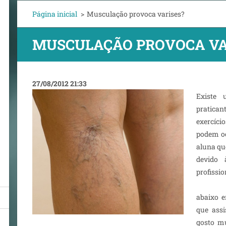
Página inicial
>
Musculação provoca varises?
MUSCULAÇÃO PROVOCA VA
27/08/2012 21:33
Existe 
pratica
exercíc
podem oc
aluna qu
devido 
profissio
abaixo e
que assi
gosto mu