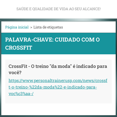
SAÚDE E QUALIDADE DE VIDA AO SEU ALCANCE!
Página inicial
>
Lista de etiquetas
PALAVRA-CHAVE: CUIDADO COM O
CROSSFIT
CrossFit - O treino "da moda" é indicado para
você?
https://www.personaltrainerusp.com/news/crossf
t-o-treino-%22da-moda%22-e-indicado-para-
voc%c3%aa-/