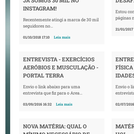
JÁ SOMOS 30 MIL NO
DESAFI
INSTAGRAM!
Estou co
páginas n
Recentemente atingi a marca de 30 mil
seguidores no...
21/01/2017
01/10/2018 17:10
Leia mais
ENTREVISTA - EXERCÍCIOS
ENTRE
AERÓBIOS E MUSCULAÇÃO -
FÍSICA
PORTAL TERRA
IDADE
Envio o link abaixo para uma
Envio o l
entrevista que fiz para o Area...
entrevista
03/09/2016 16:32
Leia mais
02/07/2016
NOVA MATÉRIA: QUAL O
MATÉR